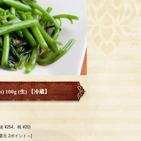
s) 100g (生) 【冷蔵】
抜 ¥254、税 ¥20)
還元 2ポイント～]