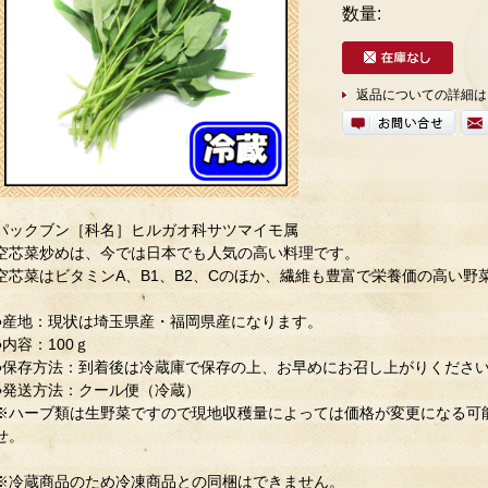
数量:
返品についての詳細は
パックブン［科名］ヒルガオ科サツマイモ属
空芯菜炒めは、今では日本でも人気の高い料理です。
空芯菜はビタミンA、B1、B2、Cのほか、繊維も豊富で栄養価の高い野
●産地：現状は埼玉県産・福岡県産になります。
●内容：100ｇ
●保存方法：到着後は冷蔵庫で保存の上、お早めにお召し上がりくださ
●発送方法：クール便（冷蔵）
※ハーブ類は生野菜ですので現地収穫量によっては価格が変更になる可
せ。
※冷蔵商品のため冷凍商品との同梱はできません。