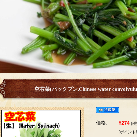
空芯菜(パックブン,Chinese water convolvulu
価格:
¥274
(税
[ポイント