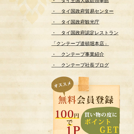
・ タイ王国大阪総領事館
・ タイ国政府貿易センター
・ タイ国政府観光庁
・ タイ国政府認定レストラン
「クンテープ道頓堀本店」
・ クンテープ事業紹介
・ クンテープ社長ブログ