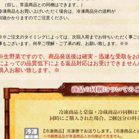
（但し、常温商品との同梱はできます。）
冷凍商品もお買い上げいただく場合は、冷凍商品分の送料が
別途かかりますのでご注意ください。
※※ご注文のタイミングによっては、次回入荷までお待ちいただく事ご
事もございます。何卒ご理解・ご了承の程、お願い致します。※※
※生野菜ですので、商品発送後は確実・迅速な受取をお
によっての品質低下による返品対応はお受けできません
購入お願い致します。※