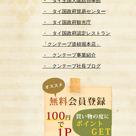
・ タイ王国大阪総領事館
・ タイ国政府貿易センター
・ タイ国政府観光庁
・ タイ国政府認定レストラン
「クンテープ道頓堀本店」
・ クンテープ事業紹介
・ クンテープ社長ブログ