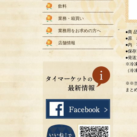
飲料
業務・箱買い
業務用をお求めの方へ
●商 
●原
店舗情報
●内 
●保
●発
※冷
（冷
※※
まと