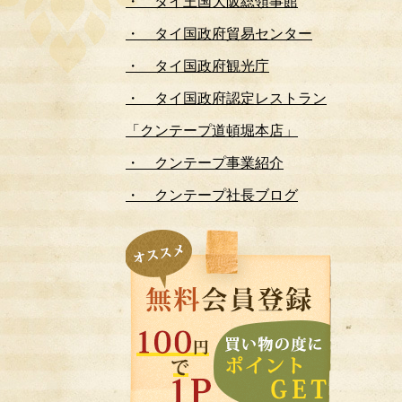
・ タイ王国大阪総領事館
・ タイ国政府貿易センター
・ タイ国政府観光庁
・ タイ国政府認定レストラン
「クンテープ道頓堀本店」
・ クンテープ事業紹介
・ クンテープ社長ブログ