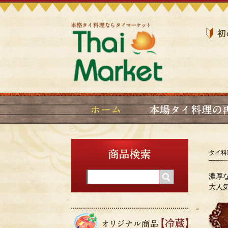
タイ料
濃厚
大人