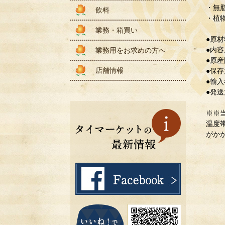
・無脂
飲料
・植物
業務・箱買い
●原
●内容
業務用をお求めの方へ
●原
店舗情報
●保存
●輸
●発送
※※
温度
がか