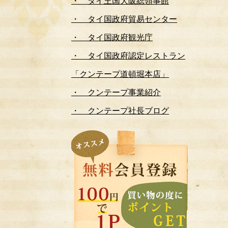
・ タイ王国大阪総領事館
・ タイ国政府貿易センター
・ タイ国政府観光庁
・ タイ国政府認定レストラン
「クンテープ道頓堀本店」
・ クンテープ事業紹介
・ クンテープ社長ブログ